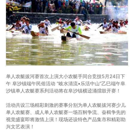
单人农艇拔河赛首次上演大小农艇手同台竞技5月24日下
午 阜沙镇端午民俗活动 “岐水清流•乐活中山”乙巳端午阜
沙镇单人农艇赛系列活动将在阜沙镇横迳涌擂鼓开赛！
活动共设三场精彩刺激的赛事分别为单人农艇拔河赛少儿
单人农艇赛、成人单人农艇赛一场百舸争流、奋楫争先的
视觉盛宴即将激情上演！现场还设特色产品集市和精彩助
兴文艺表演！