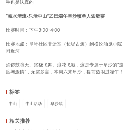
手也是认真的！
“岐水清流•乐活中山”乙巳端午阜沙镇单人农艇赛
比赛时间：下午3:00-4:00
比赛地点：阜圩社区非遗室（长堤古渡）到横迳涌觅小院
附近河
涌锣鼓喧天、桨桡飞舞、浪花飞溅，这是专属于阜沙的“速
度与激情”，无需多言，本周六来阜沙，提前热闹过端午！
标签
中山
中山活动
阜沙镇
相关推荐