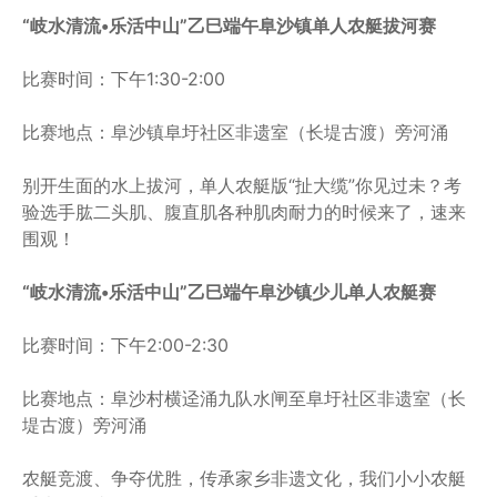
“岐水清流•乐活中山”乙巳端午阜沙镇单人农艇拔河赛
比赛时间：下午1:30-2:00
比赛地点：阜沙镇阜圩社区非遗室（长堤古渡）旁河涌
别开生面的水上拔河，单人农艇版“扯大缆”你见过未？考
验选手肱二头肌、腹直肌各种肌肉耐力的时候来了，速来
围观！
“岐水清流•乐活中山”乙巳端午阜沙镇少儿单人农艇赛
比赛时间：下午2:00-2:30
比赛地点：阜沙村横迳涌九队水闸至阜圩社区非遗室（长
堤古渡）旁河涌
农艇竞渡、争夺优胜，传承家乡非遗文化，我们小小农艇