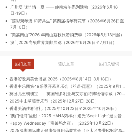
广州塔 “粽” 情一夏 —— 岭南端午系列活动（2026年6月18
日-19日）
“莲彩聚琴澳 和荷共生” 第四届横琴荷花节（2026年6月26日至
7月10日）
“美荔南山”2026 年南山荔枝旅游消费季（2026年6月13日起）
澳门2026专项世界集邮展览（2026年6月26日至7月1日）
热门文章
随机文章
热门关键词
香港贸发局美食博览 2025（2025年8月14日-8月18日）
香港中乐团第49乐季开幕音乐会《丝语·琵琶》（2025年9月12日至13日）
莫卧儿王朝瑰宝——英国维多利亚与艾尔伯特博物馆珍藏（2025年8月6日-2026年2月23日）
2025中山草莓音乐节（2025年12月27日-28日）
香港美酒佳肴巡礼（2025年10月23日至2025年10月26日）
“澳门银河”呈献：2025 HANA菊梓乔 追光“Seek Light”巡回音乐会-澳门限定场（2025年9月27日）
Happy Wednesday「宝莱坞之夜」（2025年10月22日）
2025深圳国际成人健康保健用品展览会（亚太区专业B2B贸易展）（2025年09月17-19日）