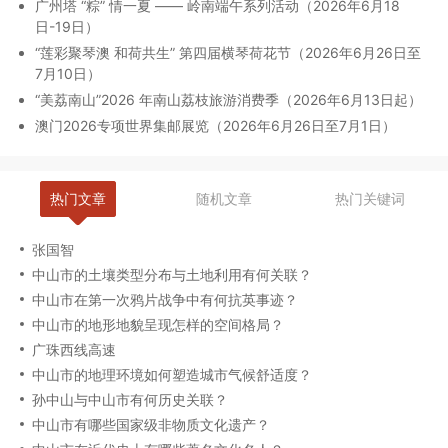
广州塔 “粽” 情一夏 —— 岭南端午系列活动（2026年6月18
日-19日）
“莲彩聚琴澳 和荷共生” 第四届横琴荷花节（2026年6月26日至
7月10日）
“美荔南山”2026 年南山荔枝旅游消费季（2026年6月13日起）
澳门2026专项世界集邮展览（2026年6月26日至7月1日）
热门文章
随机文章
热门关键词
张国智
中山市的土壤类型分布与土地利用有何关联？
中山市在第一次鸦片战争中有何抗英事迹？
中山市的地形地貌呈现怎样的空间格局？
广珠西线高速
中山市的地理环境如何塑造城市气候舒适度？
孙中山与中山市有何历史关联？
中山市有哪些国家级非物质文化遗产？