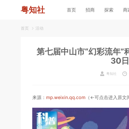
粤知社
首页
招商
探索
商
首页
活动
第七届中山市“幻彩流年”
30
粤知社
来源：
mp.weixin.qq.com
（←可点击进入原文