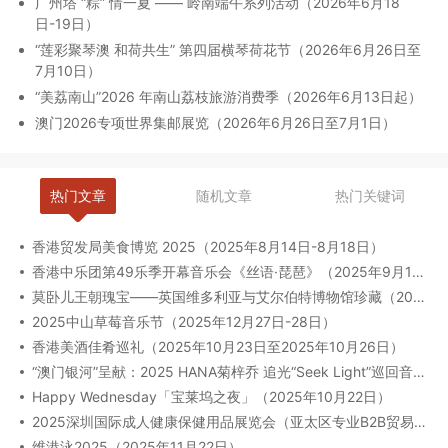
广州塔 “粽” 情一夏 —— 岭南端午系列活动（2026年6月18
日-19日）
“莲彩聚琴澳 和荷共生” 第四届横琴荷花节（2026年6月26日至
7月10日）
“美荔南山”2026 年南山荔枝旅游消费季（2026年6月13日起）
澳门2026专项世界集邮展览（2026年6月26日至7月1日）
热门文章
随机文章
热门关键词
香港贸发局美食博览 2025（2025年8月14日-8月18日）
香港中乐团第49乐季开幕音乐会《丝语·琵琶》（2025年9月12日至13日）
莫卧儿王朝瑰宝——英国维多利亚与艾尔伯特博物馆珍藏（2025年8月6日-2026年2月23日）
2025中山草莓音乐节（2025年12月27日-28日）
香港美酒佳肴巡礼（2025年10月23日至2025年10月26日）
“澳门银河”呈献：2025 HANA菊梓乔 追光“Seek Light”巡回音乐会-澳门限定场（2025年9月27日）
Happy Wednesday「宝莱坞之夜」（2025年10月22日）
2025深圳国际成人健康保健用品展览会（亚太区专业B2B贸易展）（2025年09月17-19日）
维港泳2025（2025年11月22日）