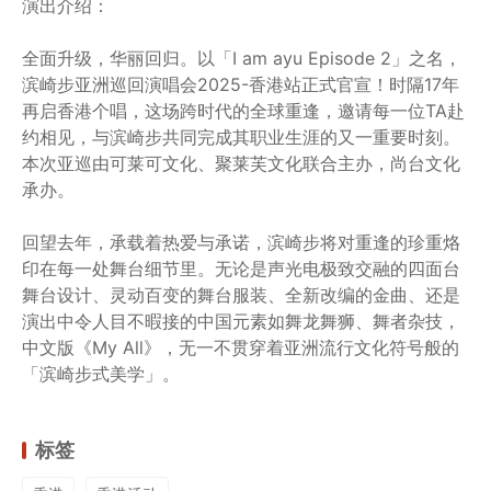
演出介绍：
全面升级，华丽回归。以「I am ayu Episode 2」之名，
滨崎步亚洲巡回演唱会2025-香港站正式官宣！时隔17年
再启香港个唱，这场跨时代的全球重逢，邀请每一位TA赴
约相见，与滨崎步共同完成其职业生涯的又一重要时刻。
本次亚巡由可莱可文化、聚莱芙文化联合主办，尚台文化
承办。
回望去年，承载着热爱与承诺，滨崎步将对重逢的珍重烙
印在每一处舞台细节里。无论是声光电极致交融的四面台
舞台设计、灵动百变的舞台服装、全新改编的金曲、还是
演出中令人目不暇接的中国元素如舞龙舞狮、舞者杂技，
中文版《My All》，无一不贯穿着亚洲流行文化符号般的
「滨崎步式美学」。
标签