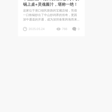
锅上桌+灵魂酱汁，堪称一绝！
这家位于港口镇民新路的宝藏店铺，凭借
一口铁锅炒出了中山炒鸡界的传奇，更因
深中通道的开通，成为深圳食客跨海而来
的必打卡地标。
2025.05.24
766
0