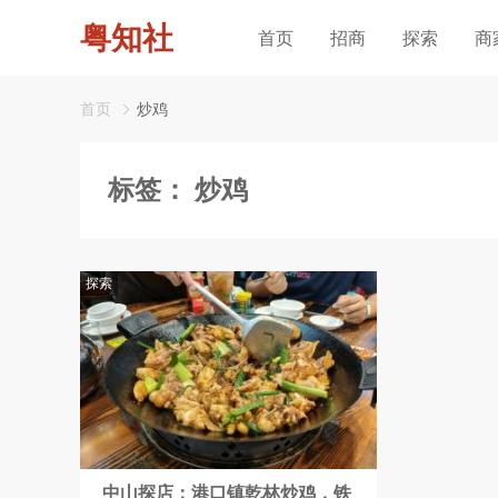
粤知社
首页
招商
探索
商
首页
炒鸡
标签：
炒鸡
探索
中山探店：港口镇乾林炒鸡，铁