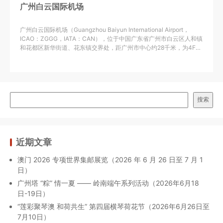
广州白云国际机场
广州白云国际机场（Guangzhou Baiyun International Airport，
ICAO：ZGGG，IATA：CAN），位于中国广东省广州市白云区人和镇
和花都区新华街道、花东镇交界处，距广州市中心约28千米，为4F级
民用国际机场，是中国三大门户复合枢纽机场之一，世界前五十位主
要机场。
搜索
近期文章
澳门 2026 专项世界集邮展览（2026 年 6 月 26 日至 7 月 1
日）
广州塔 “粽” 情一夏 —— 岭南端午系列活动（2026年6月18
日-19日）
“莲彩聚琴澳 和荷共生” 第四届横琴荷花节（2026年6月26日至
7月10日）