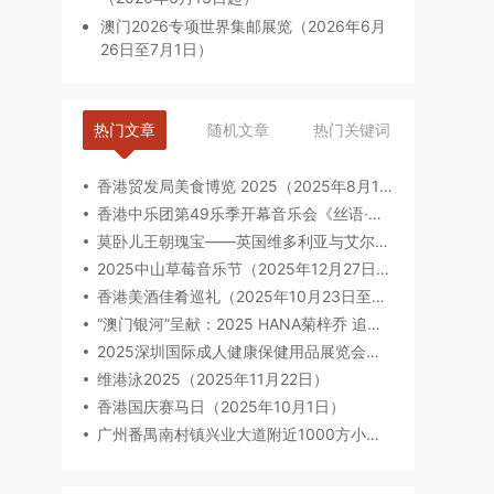
澳门2026专项世界集邮展览（2026年6月
26日至7月1日）
热门文章
随机文章
热门关键词
香港贸发局美食博览 2025（2025年8月14日-8月18日）
香港中乐团第49乐季开幕音乐会《丝语·琵琶》（2025年9月12日至13日）
莫卧儿王朝瑰宝——英国维多利亚与艾尔伯特博物馆珍藏（2025年8月6日-2026年2月23日）
2025中山草莓音乐节（2025年12月27日-28日）
香港美酒佳肴巡礼（2025年10月23日至2025年10月26日）
“澳门银河”呈献：2025 HANA菊梓乔 追光“Seek Light”巡回音乐会-澳门限定场（2025年9月27日）
2025深圳国际成人健康保健用品展览会（亚太区专业B2B贸易展）（2025年09月17-19日）
维港泳2025（2025年11月22日）
香港国庆赛马日（2025年10月1日）
广州番禺南村镇兴业大道附近1000方小院出租，5000元/月，8年年限，适合休闲养生娱乐会所