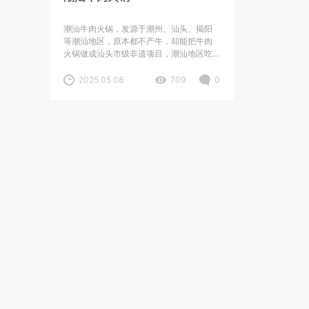
潮汕牛肉火锅，发源于潮州、汕头、揭阳
等潮汕地区，原本都不产牛，却能把牛肉
火锅做成汕头市级非遗项目，潮汕地区吃
牛肉火锅可追溯到南宋时期。 印尼传统酱
料“沙爹”，成为潮汕牛肉火锅搭档“沙茶”。
2025.05.08
709
0