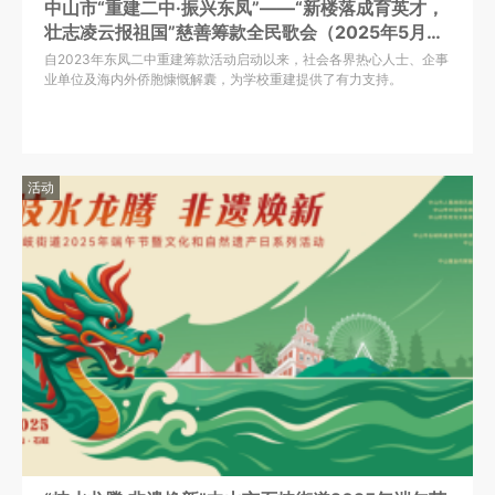
中山市“重建二中·振兴东凤”——“新楼落成育英才，
壮志凌云报祖国”慈善筹款全民歌会（2025年5月29
日）
自2023年东凤二中重建筹款活动启动以来，社会各界热心人士、企事
业单位及海内外侨胞慷慨解囊，为学校重建提供了有力支持。
活动