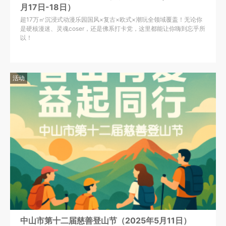
月17日-18日）
超17万㎡沉浸式动漫乐园国风×复古×欧式×潮玩全领域覆盖！无论你
是硬核漫迷、灵魂coser，还是佛系打卡党，这里都能让你嗨到忘乎所
以！
活动
中山市第十二届慈善登山节（2025年5月11日）