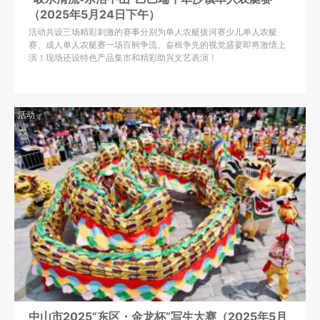
（2025年5月24日下午）
活动共设三场精彩刺激的赛事分别为单人农艇拔河赛少儿单人农艇
赛、成人单人农艇赛一场百舸争流、奋楫争先的视觉盛宴即将激情上
演！现场还设特色产品集市和精彩助兴文艺表演！
活动
中山市2025“东区・金龙杯”写生大赛（2025年5月