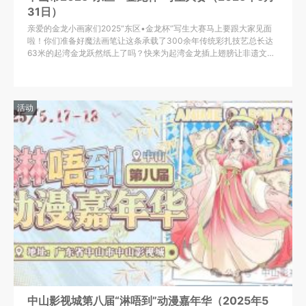
31日）
亲爱的金龙小画家们2025“东区•金龙杯”写生大赛马上要跟大家见面
啦！你们准备好魔法画笔让这条承载了300余年传统彩扎技艺总长达
63米的起湾金龙跃然纸上了吗？快来为起湾金龙插上翅膀让非遗文化
乘着艺术的飓风起飞吧！
活动
中山影视城第八届“淋唔到”动漫嘉年华（2025年5