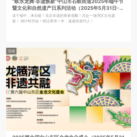
“岐水龙腾·非遗焕新”中山市石岐街道2025年端午节
暨文化和自然遗产日系列活动（2025年5月31日-6
月2日）
这个端午，来石岐！见证非遗的青春觉醒！共赴一场湾区文化盛
宴！ 倒计时开始！错过再等一年，速速转发约人！
活动